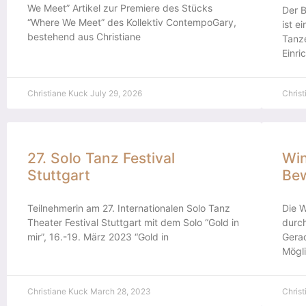
We Meet” Artikel zur Premiere des Stücks
Der B
“Where We Meet” des Kollektiv ContempoGary,
ist e
bestehend aus Christiane
Tanze
Einr
Christiane Kuck
July 29, 2026
Chris
27. Solo Tanz Festival
Win
Stuttgart
Be
Teilnehmerin am 27. Internationalen Solo Tanz
Die 
Theater Festival Stuttgart mit dem Solo “Gold in
durc
mir”, 16.-19. März 2023 “Gold in
Gerad
Mögli
Christiane Kuck
March 28, 2023
Chris