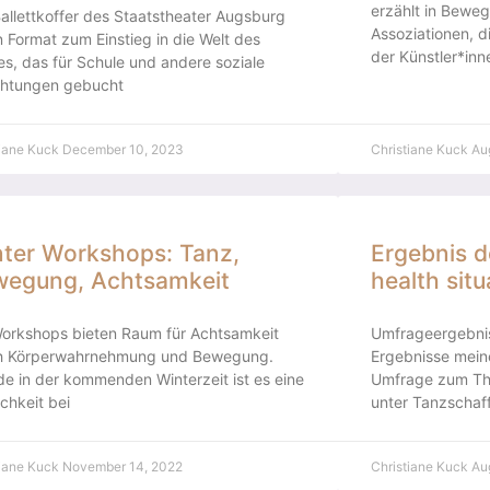
erzählt in Beweg
allettkoffer des Staatstheater Augsburg
Assoziationen, d
in Format zum Einstieg in die Welt des
der Künstler*in
s, das für Schule und andere soziale
ichtungen gebucht
tiane Kuck
December 10, 2023
Christiane Kuck
Au
ter Workshops: Tanz,
Ergebnis d
wegung, Achtsamkeit
health situ
Workshops bieten Raum für Achtsamkeit
Umfrageergebniss
h Körperwahrnehmung und Bewegung.
Ergebnisse mein
e in der kommenden Winterzeit ist es eine
Umfrage zum Th
chkeit bei
unter Tanzschaff
tiane Kuck
November 14, 2022
Christiane Kuck
Au