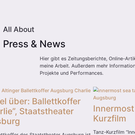
All About
Press & News
Hier gibt es Zeitungsberichte, Online-Art
meine Arbeit. Außerdem mehr Informatio
Projekte und Performances.
el über: Ballettkoffer
Innermost
lie”, Staatstheater
Kurzfilm
sburg
Tanz-Kurzfilm “In
ettkoffer des Staatstheater Augsburg ist