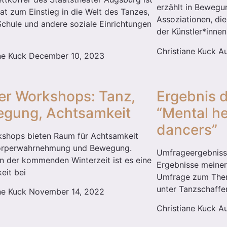
erzählt in Bewegu
at zum Einstieg in die Welt des Tanzes,
Assoziationen, di
Schule und andere soziale Einrichtungen
der Künstler*inne
Christiane Kuck
Au
ane Kuck
December 10, 2023
er Workshops: Tanz,
Ergebnis 
gung, Achtsamkeit
“Mental he
dancers”
kshops bieten Raum für Achtsamkeit
örperwahrnehmung und Bewegung.
Umfrageergebnisse
n der kommenden Winterzeit ist es eine
Ergebnisse meiner
eit bei
Umfrage zum Them
unter Tanzschaffe
ane Kuck
November 14, 2022
Christiane Kuck
Au