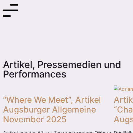
Artikel, Pressemedien und
Performances
“Where We Meet”, Artikel
Artik
Augsburger Allgemeine
“Char
November 2025
Aug
Artikel aus der AZ zur Tanzperformance “Where
Der Ball