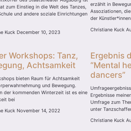
erzählt in Bewegu
at zum Einstieg in die Welt des Tanzes,
Assoziationen, di
Schule und andere soziale Einrichtungen
der Künstler*inne
Christiane Kuck
Au
ane Kuck
December 10, 2023
er Workshops: Tanz,
Ergebnis 
gung, Achtsamkeit
“Mental he
dancers”
kshops bieten Raum für Achtsamkeit
örperwahrnehmung und Bewegung.
Umfrageergebnisse
n der kommenden Winterzeit ist es eine
Ergebnisse meiner
eit bei
Umfrage zum Them
unter Tanzschaffe
ane Kuck
November 14, 2022
Christiane Kuck
Au