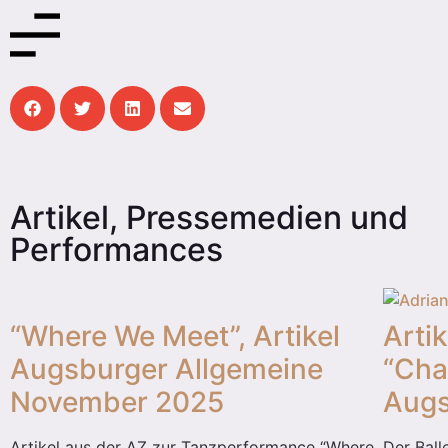
Artikel, Pressemedien und
Performances
“Where We Meet”, Artikel
Artik
Augsburger Allgemeine
“Char
November 2025
Aug
Artikel aus der AZ zur Tanzperformance “Where
Der Ball