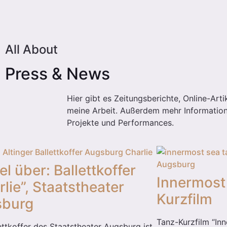
All About
Press & News
Hier gibt es Zeitungsberichte, Online-Art
meine Arbeit. Außerdem mehr Informatio
Projekte und Performances.
el über: Ballettkoffer
Innermost
lie”, Staatstheater
Kurzfilm
sburg
Tanz-Kurzfilm “In
ettkoffer des Staatstheater Augsburg ist